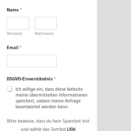
D
Name
*
S
G
V
O
-
Vorname
Nachname
E
i
Email
*
n
v
e
r
s
t
DSGVO-Einverständnis
*
ä
n
Ich willige ein, dass diese Website
d
meine übermittelten Informationen
n
speichert, sodass meine Anfrage
i
beantwortet werden kann.
s
N
Bitte beweise, dass du kein Spambot bist
a
m
und wähle das Symbol
LKW
: