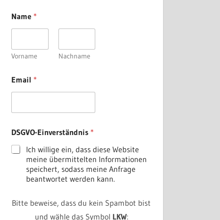
N
Name
*
a
m
e
E
m
Vorname
Nachname
a
i
Email
*
l
D
S
G
V
O
DSGVO-Einverständnis
*
-
E
Ich willige ein, dass diese Website
i
meine übermittelten Informationen
n
speichert, sodass meine Anfrage
v
beantwortet werden kann.
e
r
Bitte beweise, dass du kein Spambot bist
s
t
und wähle das Symbol
LKW
: