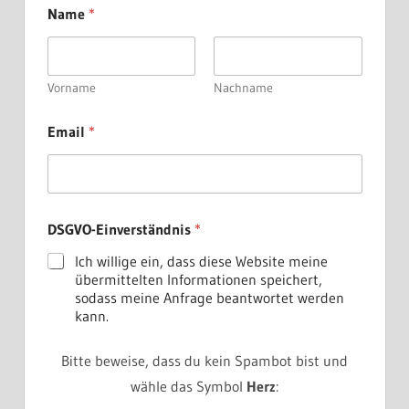
Name
*
Vorname
Nachname
Email
*
E
DSGVO-Einverständnis
*
m
a
Ich willige ein, dass diese Website meine
i
übermittelten Informationen speichert,
l
sodass meine Anfrage beantwortet werden
N
kann.
a
m
e
Bitte beweise, dass du kein Spambot bist und
D
wähle das Symbol
Herz
:
S
G