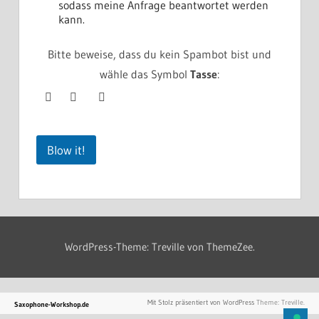
n
sodass meine Anfrage beantwortet werden
i
kann.
s
E
Bitte beweise, dass du kein Spambot bist und
m
a
wähle das Symbol
Tasse
:
i
l
N
a
m
Blow it!
e
WordPress-Theme: Treville von ThemeZee.
Mit Stolz präsentiert von WordPress
Theme: Treville.
Saxophone-Workshop.de