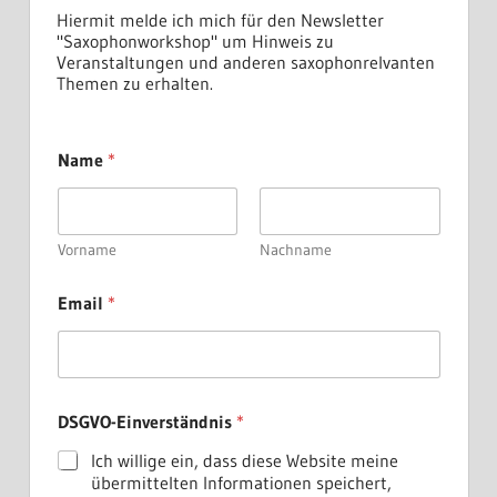
Hiermit melde ich mich für den Newsletter
"Saxophonworkshop" um Hinweis zu
Veranstaltungen und anderen saxophonrelvanten
Themen zu erhalten.
D
Name
*
S
G
V
O
-
Vorname
Nachname
E
i
Email
*
n
v
e
r
s
t
DSGVO-Einverständnis
*
ä
n
Ich willige ein, dass diese Website meine
d
übermittelten Informationen speichert,