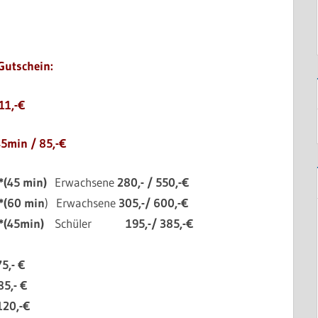
Gutschein:
11,-€
5min / 85,-€
*(45 min)
Erwachsene
280,- / 550,-€
 *(60 min
)
Erwachsene
305,-/ 600,-€
 *(45min)
Schüler
195,-/ 385,-€
75,- €
85,- €
120,-€