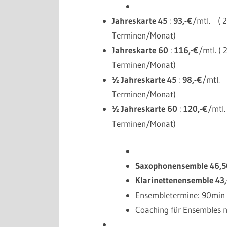
Jahreskarte 45
:
93,-€
/mtl.
( 
Terminen/Monat)
J
ahreskarte 60
:
116,-€
/mtl. (
Terminen/Monat)
½ Jahreskarte 45
:
98,-€
/mtl.
Terminen/Monat)
½ J
ahreskarte 60
:
120,-€
/mtl.
Terminen/Monat)
Saxophonensemble
46,5
Klarinettenensemble
43
Ensembletermine: 90min 
Coaching für Ensembles 