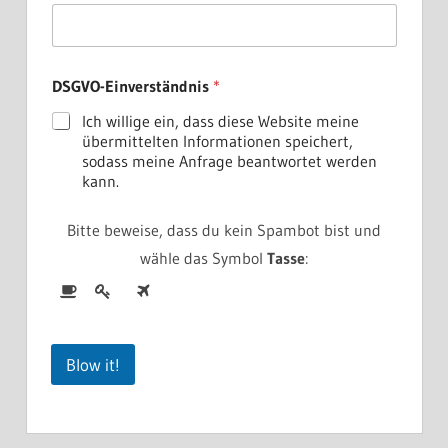
G
V
O
-
E
DSGVO-Einverständnis
*
i
n
Ich willige ein, dass diese Website meine
v
übermittelten Informationen speichert,
e
sodass meine Anfrage beantwortet werden
r
kann.
s
t
ä
Bitte beweise, dass du kein Spambot bist und
n
wähle das Symbol
Tasse
:
d
n
i
s
*
*
Blow it!