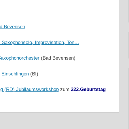
Bad Bevensen
) Saxophonsolo, Improvisation, Ton…
Saxophonorchester
(Bad Bevensen)
n Einschlingen
(BI)
eg (RD) Jubiläumsworkshop
zum
222.Geburtstag