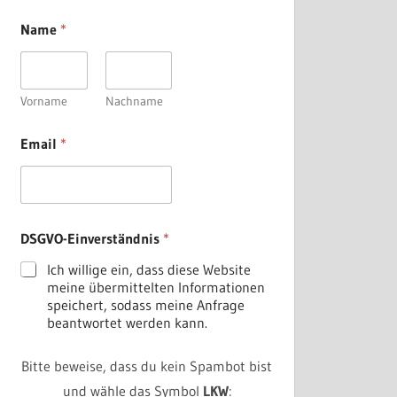
Name
*
Vorname
Nachname
Email
*
N
DSGVO-Einverständnis
*
a
m
Ich willige ein, dass diese Website
e
meine übermittelten Informationen
E
speichert, sodass meine Anfrage
m
beantwortet werden kann.
a
i
l
Bitte beweise, dass du kein Spambot bist
D
und wähle das Symbol
LKW
:
S