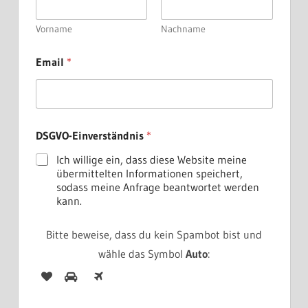
Vorname
Nachname
Email
*
*
DSGVO-Einverständnis
*
*
D
Ich willige ein, dass diese Website meine
S
übermittelten Informationen speichert,
G
sodass meine Anfrage beantwortet werden
V
kann.
O
-
E
Bitte beweise, dass du kein Spambot bist und
i
wähle das Symbol
Auto
:
n
v
e
r