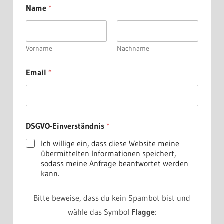
Name
*
Vorname
Nachname
Email
*
N
DSGVO-Einverständnis
*
a
m
Ich willige ein, dass diese Website meine
e
übermittelten Informationen speichert,
E
sodass meine Anfrage beantwortet werden
m
kann.
a
i
l
Bitte beweise, dass du kein Spambot bist und
*
wähle das Symbol
Flagge
: