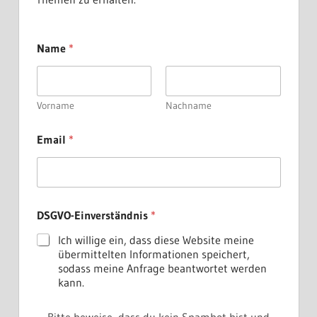
Name
*
Vorname
Nachname
E
Email
*
m
a
i
l
D
S
DSGVO-Einverständnis
*
G
V
Ich willige ein, dass diese Website meine
O
übermittelten Informationen speichert,
-
sodass meine Anfrage beantwortet werden
E
kann.
i
n