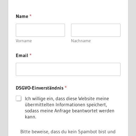
Name
*
Vorname
Nachname
Email
*
*
DSGVO-Einverständnis
*
E
m
Ich willige ein, dass diese Website meine
a
übermittelten Informationen speichert,
i
sodass meine Anfrage beantwortet werden
l
kann.
N
a
m
Bitte beweise, dass du kein Spambot bist und
e