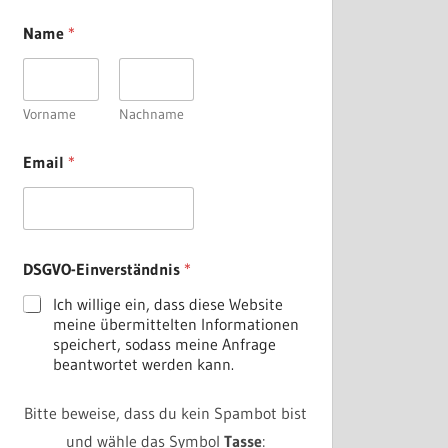
E
Name
*
m
a
i
l
D
Vorname
Nachname
S
G
Email
*
V
O
-
E
i
n
DSGVO-Einverständnis
*
v
e
Ich willige ein, dass diese Website
r
meine übermittelten Informationen
s
speichert, sodass meine Anfrage
t
beantwortet werden kann.
ä
n
Bitte beweise, dass du kein Spambot bist
d
n
und wähle das Symbol
Tasse
: