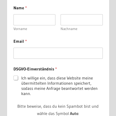
Name
*
Vorname
Nachname
N
Email
*
a
m
e
E
m
a
DSGVO-Einverständnis
*
i
l
Ich willige ein, dass diese Website meine
D
übermittelten Informationen speichert,
S
sodass meine Anfrage beantwortet werden
G
kann.
V
O
-
Bitte beweise, dass du kein Spambot bist und
E
wähle das Symbol
Auto
: