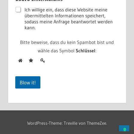
i
n
Ich willige ein, dass diese Website meine
v
übermittelten Informationen speichert,
e
sodass meine Anfrage beantwortet werden
r
kann.
s
t
ä
Bitte beweise, dass du kein Spambot bist und
n
wähle das Symbol
Schlüssel
:
d
n
i
s
*
*
Blow it!
WordPress-Theme: Treville von ThemeZee.