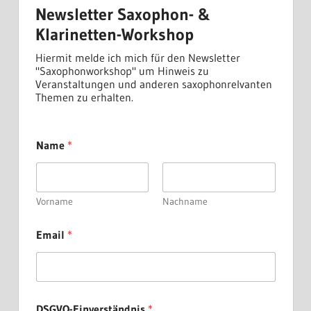
Newsletter Saxophon- &
Klarinetten-Workshop
Hiermit melde ich mich für den Newsletter
"Saxophonworkshop" um Hinweis zu
Veranstaltungen und anderen saxophonrelvanten
Themen zu erhalten.
Name
*
Vorname
Nachname
D
Email
*
S
G
V
O
-
E
DSGVO-Einverständnis
*