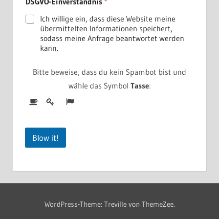
DSGVO-Einverständnis
*
m
e
Ich willige ein, dass diese Website meine
D
übermittelten Informationen speichert,
S
sodass meine Anfrage beantwortet werden
G
kann.
V
O
-
Bitte beweise, dass du kein Spambot bist und
E
wähle das Symbol
Tasse
:
i
n
v
e
r
s
Blow it!
t
ä
n
d
n
i
s
WordPress-Theme: Treville von ThemeZee.