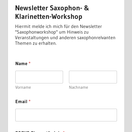
Newsletter Saxophon- &
Klarinetten-Workshop
Hiermit melde ich mich für den Newsletter
"Saxophonworkshop" um Hinweis zu
Veranstaltungen und anderen saxophonrelvanten
Themen zu erhalten.
Name
*
Vorname
Nachname
E
Email
*
m
a
i
l
N
a