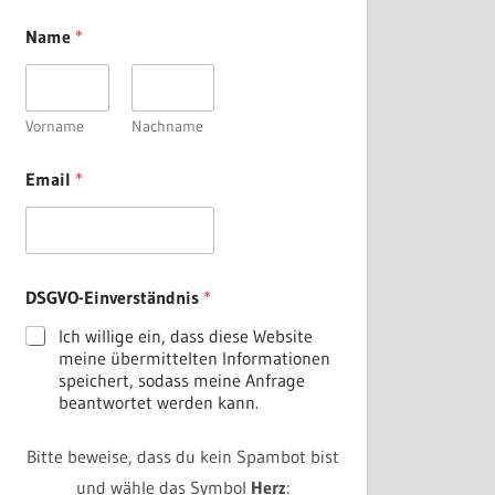
Name
*
Vorname
Nachname
N
Email
*
a
m
e
E
m
a
DSGVO-Einverständnis
*
i
l
Ich willige ein, dass diese Website
D
meine übermittelten Informationen
S
speichert, sodass meine Anfrage
G
beantwortet werden kann.
V
O
-
Bitte beweise, dass du kein Spambot bist
E
und wähle das Symbol
Herz
: