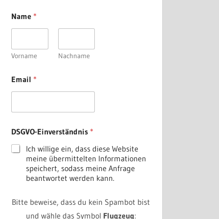
Name
*
Vorname
Nachname
D
Email
*
S
G
V
O
-
E
DSGVO-Einverständnis
*
i
n
Ich willige ein, dass diese Website
v
meine übermittelten Informationen
e
speichert, sodass meine Anfrage
r
beantwortet werden kann.
s
t
ä
Bitte beweise, dass du kein Spambot bist
n
und wähle das Symbol
Flugzeug
: